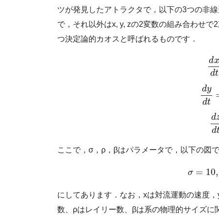
ツが発見したアトラクタで，以下の3つの非線
で，それ以外はx, y, zの2変数の組み合わ
つ決定論的カオスと呼ばれるものです．
d
d
t
d
y
d
t
d
d
ここで，σ，ρ，βはパラメータで，以下の図
=
10
,
σ
にしてあります．なお，xは対流運動の速度，y
数、ρはレイリー数、βは系の物理的サイズに