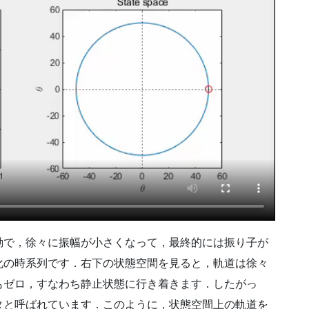
動で，徐々に振幅が小さくなって，最終的には振り子が
化の時系列です．右下の状態空間を見ると，軌道は徐々
もゼロ，すなわち静止状態に行き着きます．したがっ
タと呼ばれています．このように，状態空間上の軌道を