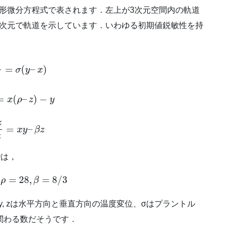
形微分方程式で表されます．左上が3次元空間内の軌道
せで2次元で軌道を示しています．いわゆる初期値鋭敏性を持
x
=
(
–
)
σ
y
x
=
(
–
)
−
x
ρ
z
y
z
=
–
x
y
β
z
t
では，
=
28
,
=
8
/
3
ρ
β
, zは水平方向と垂直方向の温度変位、σはプラントル
関わる数だそうです．