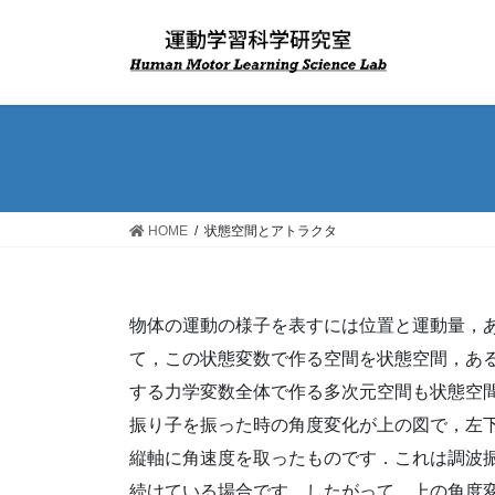
コ
ナ
ン
ビ
テ
ゲ
ン
ー
ツ
シ
へ
ョ
ス
ン
キ
に
ッ
移
HOME
状態空間とアトラクタ
プ
動
物体の運動の様子を表すには位置と運動量，
て，この状態変数で作る空間を状態空間，あ
する力学変数全体で作る多次元空間も状態空
振り子を振った時の角度変化が上の図で，左
縦軸に角速度を取ったものです．これは調波
続けている場合です．したがって，上の角度